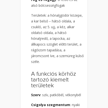
alsó bölcsességfogak
Területek: a hónaljgödör közepe,
a kar belső – hátsó oldala, a
csukló, az 5. ujj, a kéz, alkar
oldalsó oldala, a hátsó
hónaljredő, a lapocka, az
állkapocs szöglet előtti terület, a
rágóizom tapadása, a
járomcsont íve, a szemüreg külső
széle.
A funkciós körhöz
tartozó kiemelt
területek
Szerv
: szív, patkóbél, vékonybél
Csigolya szegmentum
: nyaki