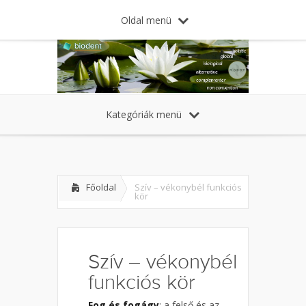
Oldal menü
Kategóriák menü
Főoldal
Szív – vékonybél funkciós
kör
Szív – vékonybél
funkciós kör
Fog és fogágy
: a felső és az