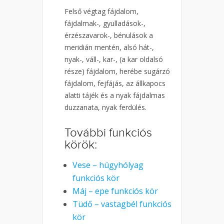
Felső végtag fájdalom,
fájdalmak-, gyulladások-,
érzészavarok-, bénulások a
meridián mentén, alsó hát-,
nyak-, váll-, kar-, (a kar oldalsó
része) fájdalom, herébe sugárzó
fájdalom, fejfájás, az állkapocs
alatti tájék és a nyak fájdalmas
duzzanata, nyak ferdülés.
További funkciós
körök:
Vese – húgyhólyag
funkciós kör
Máj – epe funkciós kör
Tüdő – vastagbél funkciós
kör