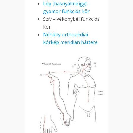
Lép (hasnyálmirigy) –
gyomor funkciós kör
Szív – vékonybél funkciós
kör
Néhány orthopédiai
kórkép meridián háttere