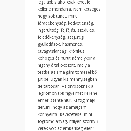
legalábbis ahol csak lehet le
kellene mondania. Nem kétséges,
hogy sok tünet, mint
fáradékonyság, kedvetlenség,
ingerültség, fejfájás, szédülés,
feledékenység, szájüregi
gyulladások, hasmenés,
étvágytalanság, krónikus
köhögés és hurut némelykor a
higany által okozott, mely a
testbe az amalgám tömésekből
jut be, ugyan kis mennyiségben
de tartósan. Az orvosoknak a
legkomolyabb figyelmet kellene
ennek szentelniük. Ki fog majd
derülni, hogy az amalgám
könnyelmű bevezetése, mint
fogtömő anyag, milyen szörnyű
vétek volt az emberiség ellen”