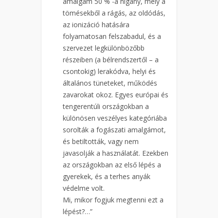
amalgám 50 % -a higany, mely a
tömésekből a rágás, az oldódás,
az ionizáció hatására
folyamatosan felszabadul, és a
szervezet legkülönbözőbb
részeiben (a bélrendszertől – a
csontokig) lerakódva, helyi és
általános tüneteket, működés
zavarokat okoz. Egyes európai és
tengerentúli országokban a
különösen veszélyes kategóriába
sorolták a fogászati amalgámot,
és betiltották, vagy nem
javasolják a használatát. Ezekben
az országokban az első lépés a
gyerekek, és a terhes anyák
védelme volt.
Mi, mikor fogjuk megtenni ezt a
lépést?…”