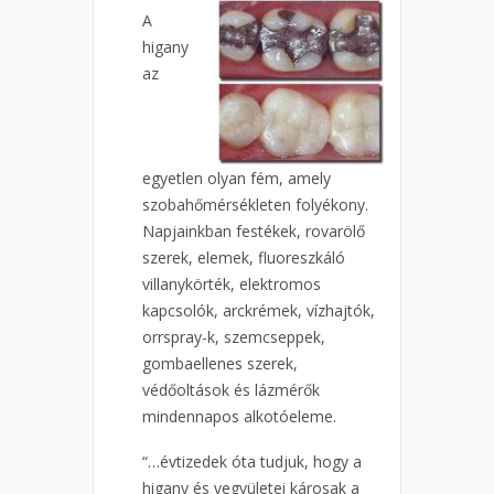
A
higany
az
egyetlen olyan fém, amely
szobahőmérsékleten folyékony.
Napjainkban festékek, rovarölő
szerek, elemek, fluoreszkáló
villanykörték, elektromos
kapcsolók, arckrémek, vízhajtók,
orrspray-k, szemcseppek,
gombaellenes szerek,
védőoltások és lázmérők
mindennapos alkotóeleme.
“…évtizedek óta tudjuk, hogy a
higany és vegyületei károsak a