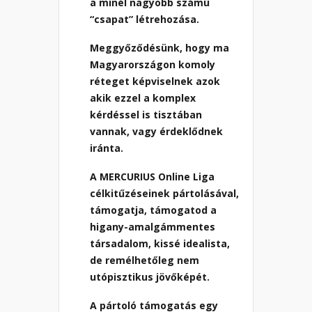
a minél nagyobb számú
“csapat” létrehozása.
Meggyőződésünk, hogy ma
Magyarországon komoly
réteget képviselnek azok
akik ezzel a komplex
kérdéssel is tisztában
vannak, vagy érdeklődnek
iránta.
A MERCURIUS Online Liga
célkitűzéseinek pártolásával,
támogatja, támogatod a
higany-amalgámmentes
társadalom, kissé idealista,
de remélhetőleg nem
utópisztikus jövőképét.
A pártoló támogatás egy