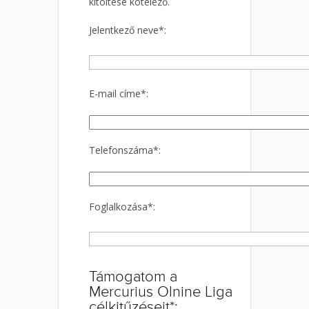
kitöltése kötelező.
Jelentkező neve*:
E-mail címe*:
Telefonszáma*:
Foglalkozása*:
Támogatom a
Mercurius Olnine Liga
célkitűzéseit*: