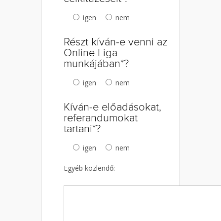
igen
nem
Részt kíván-e venni az
Online Liga
munkájában*?
igen
nem
Kíván-e előadásokat,
referandumokat
tartani*?
igen
nem
Egyéb közlendő: