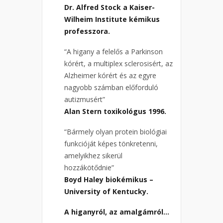
Dr. Alfred Stock a Kaiser-
Wilheim Institute kémikus
professzora.
“A higany a felelős a Parkinson
kórért, a multiplex sclerosisért, az
Alzheimer kórért és az egyre
nagyobb számban előforduló
autizmusért”
Alan Stern toxikológus 1996.
“Bármely olyan protein biológiai
funkcióját képes tönkretenni,
amelyikhez sikerül
hozzákötődnie”
Boyd Haley biokémikus –
University of Kentucky.
A higanyról, az amalgámról…