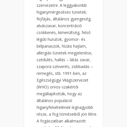
szervezetre. A leggyakoribb
higanymérgezéses tünetek;
fejfájás, általános gyengeség,
alvászavar, koncentráció
csökkenés, kimerültség, felső
légúti hurutok, gyomor- és
bélpanaszok, hízási hajlam,
allergiás tünetek megjelenése,
szédülés, hallás – látás zavar,
szapora szívverés, zsibbadás –
remegés, stb. 1991-ben, az
Egészségügyi Világszervezet
(WHO) orvos-szakértői
megállapították, hogy az
általános populáció
higanyfelvételének legnagyobb
része, a fog töméseiből jön létre.
A fogászatban alkalmazott