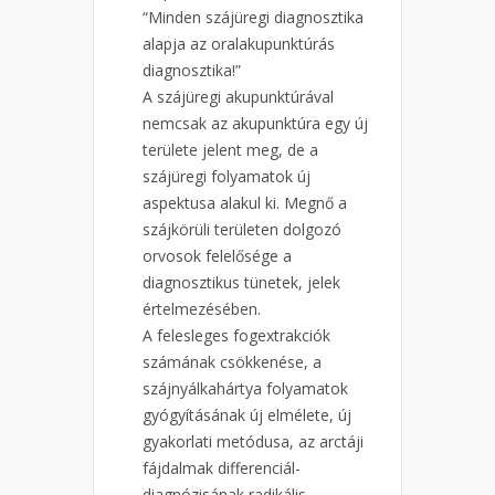
“Minden szájüregi diagnosztika
alapja az oralakupunktúrás
diagnosztika!”
A szájüregi akupunktúrával
nemcsak az akupunktúra egy új
területe jelent meg, de a
szájüregi folyamatok új
aspektusa alakul ki. Megnő a
szájkörüli területen dolgozó
orvosok felelősége a
diagnosztikus tünetek, jelek
értelmezésében.
A felesleges fogextrakciók
számának csökkenése, a
szájnyálkahártya folyamatok
gyógyításának új elmélete, új
gyakorlati metódusa, az arctáji
fájdalmak differenciál-
diagnózisának radikális