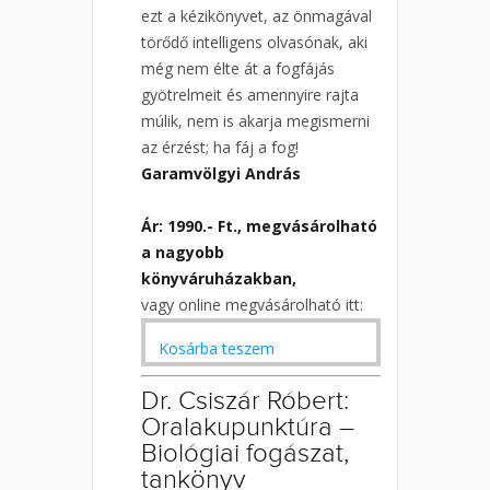
ezt a kézikönyvet, az önmagával
törődő intelligens olvasónak, aki
még nem élte át a fogfájás
gyötrelmeit és amennyire rajta
múlik, nem is akarja megismerni
az érzést; ha fáj a fog!
Garamvölgyi András
Ár: 1990.- Ft., megvásárolható
a nagyobb
könyváruházakban,
vagy online megvásárolható itt:
Kosárba teszem
Dr. Csiszár Róbert:
Oralakupunktúra –
Biológiai fogászat,
tankönyv