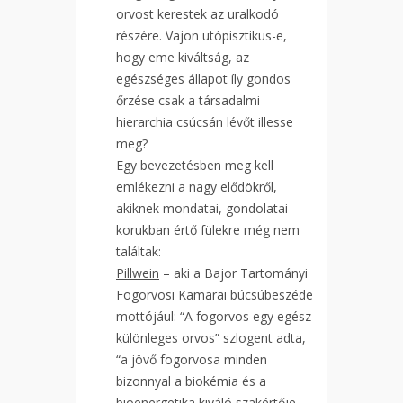
orvost kerestek az uralkodó
részére. Vajon utópisztikus-e,
hogy eme kiváltság, az
egészséges állapot íly gondos
őrzése csak a társadalmi
hierarchia csúcsán lévőt illesse
meg?
Egy bevezetésben meg kell
emlékezni a nagy elődökről,
akiknek mondatai, gondolatai
korukban értő fülekre még nem
találtak:
Pillwein
– aki a Bajor Tartományi
Fogorvosi Kamarai búcsúbeszéde
mottójául: “A fogorvos egy egész
különleges orvos” szlogent adta,
“a jövő fogorvosa minden
bizonnyal a biokémia és a
bioenergetika kiváló szakértője