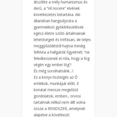
átszőtte a mély humanizmus és
derű, a “nil nocere” elvének
következetes betartása. Aki
állandóan hangsúlyozta a
gyermekkori gyökérkezelések
egész életre szóló ártalmainak
lehetőségeit és tréfásan, de teljes
meggyőződéstől hajtva mindig
felhívta a hallgatók figyelmét; “ne
feledkezzenek el róla, hogy a fog
végén egy ember lóg”!
És még sorolhatnánk…!
Ez a könyv tisztelgés az Ő
emlékük, munkájuk előtt. E
korukat messze megelőző
gondolatok, emberi-, orvosi
tartalmak nélkül nem állt volna
össze a RENDSZER, amelynek
alapelve a következő: