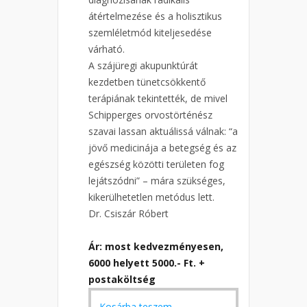
átértelmezése és a holisztikus
szemléletmód kiteljesedése
várható.
A szájüregi akupunktúrát
kezdetben tünetcsökkentő
terápiának tekintették, de mivel
Schipperges orvostörténész
szavai lassan aktuálissá válnak: “a
jövő medicinája a betegség és az
egészség közötti területen fog
lejátszódni” – mára szükséges,
kikerülhetetlen metódus lett.
Dr. Csiszár Róbert
Ár: most kedvezményesen,
6000 helyett 5000.- Ft. +
postaköltség
Original
Current
Kosárba teszem