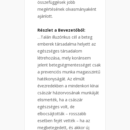
összefüggések jobb
megértésének olvasmányaként
ajánlott.
Részlet a Bevezetőből:
…Talán illuzórikus cél a beteg
emberek társadalma helyett az
egészséges társadalom
létrehozása, mely koránsem
jelent betegségmentességet csak
a prevenciós munka magasszintű
hatékonyságát. Az elmúlt
évezredekben a mindenkori kínai
császár háziorvosának munkáját
elismerték, ha a császár
egészséges volt, de
elbocsájtották – rosszabb
esetben fejét vették – ha az
megbetegedett, és akkor új