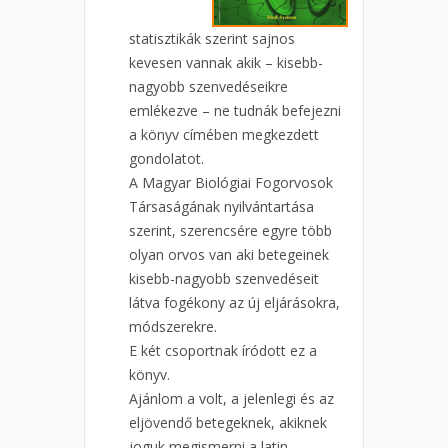
statisztikák szerint sajnos
kevesen vannak akik – kisebb-
nagyobb szenvedéseikre
emlékezve – ne tudnák befejezni
a könyv címében megkezdett
gondolatot.
A Magyar Biológiai Fogorvosok
Társaságának nyilvántartása
szerint, szerencsére egyre több
olyan orvos van aki betegeinek
kisebb-nagyobb szenvedéseit
látva fogékony az új eljárásokra,
módszerekre.
E két csoportnak íródott ez a
könyv.
Ajánlom a volt, a jelenlegi és az
eljövendő betegeknek, akiknek
joguk megismerni a latin