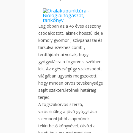
Legjobban az a 46 éves asszony
csodálkozott, akinek hosszú ideje
komoly gyomor-, szívpanaszai és
társulva ezekhez comb-,
térdfájdalmai voltak, hogy
gyógyulásra a fogorvosi székben
lelt. Az egészségügy szakosodott
világában ugyanis megszokott,
hogy minden orvos tevékenysége
saját szakterületének határáig
terjed.
A fogszakorvos szerző,
valószínüleg a jövő gyógyítása
szempontjából alapműnek
tekinthető könyvével, ötvözi a
keleti és a nyugati medicina