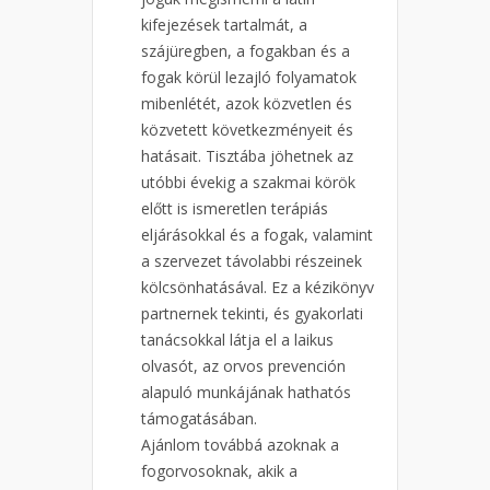
kifejezések tartalmát, a
szájüregben, a fogakban és a
fogak körül lezajló folyamatok
mibenlétét, azok közvetlen és
közvetett következményeit és
hatásait. Tisztába jöhetnek az
utóbbi évekig a szakmai körök
előtt is ismeretlen terápiás
eljárásokkal és a fogak, valamint
a szervezet távolabbi részeinek
kölcsönhatásával. Ez a kézikönyv
partnernek tekinti, és gyakorlati
tanácsokkal látja el a laikus
olvasót, az orvos prevención
alapuló munkájának hathatós
támogatásában.
Ajánlom továbbá azoknak a
fogorvosoknak, akik a