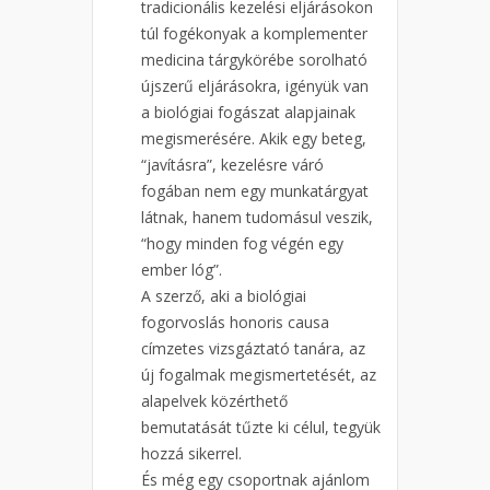
tradicionális kezelési eljárásokon
túl fogékonyak a komplementer
medicina tárgykörébe sorolható
újszerű eljárásokra, igényük van
a biológiai fogászat alapjainak
megismerésére. Akik egy beteg,
“javításra”, kezelésre váró
fogában nem egy munkatárgyat
látnak, hanem tudomásul veszik,
“hogy minden fog végén egy
ember lóg”.
A szerző, aki a biológiai
fogorvoslás honoris causa
címzetes vizsgáztató tanára, az
új fogalmak megismertetését, az
alapelvek közérthető
bemutatását tűzte ki célul, tegyük
hozzá sikerrel.
És még egy csoportnak ajánlom