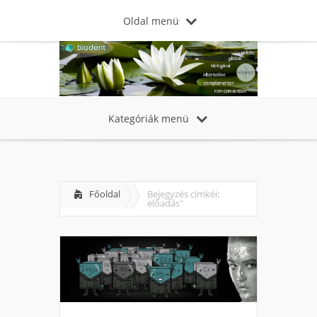
Oldal menü
Kategóriák menü
Főoldal
Bejegyzés címkéi:
előadás"