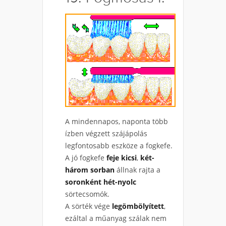
A mindennapos, naponta több
ízben végzett szájápolás
legfontosabb eszköze a fogkefe.
A jó fogkefe
feje kicsi
,
két-
három sorban
állnak rajta a
soronként hét-nyolc
sörtecsomók.
A sörték vége
legömbölyített
,
ezáltal a műanyag szálak nem