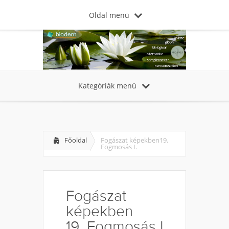
Oldal menü
Kategóriák menü
Főoldal
Fogászat képekben19.
Fogmosás I.
Fogászat
képekben
19. Fogmosás I.