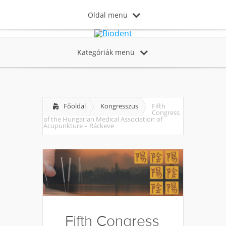
Oldal menü
Kategóriák menü
Főoldal
Kongresszus
Fifth
Congress
of the Hungarian Medical Association of
Acupunkture – Ráckeve
Fifth Congress