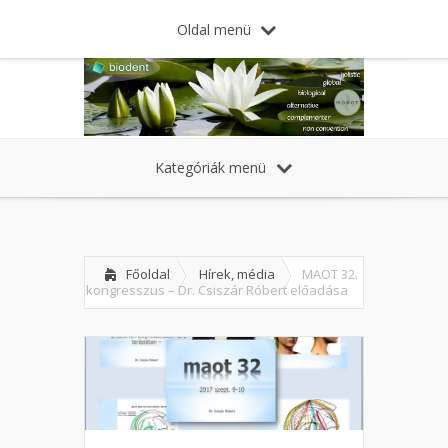
Oldal menü
Kategóriák menü
Főoldal
Hírek, média
MAOT 32.
kongresszus – Dr. Csiszár Róbert előadása